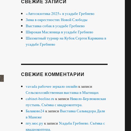
СВЕЖИЕ ЗАПИСИ
«Автоэкзотика 2025» в усадьбе Гребнево
Зима в окрестностях Новой Слободы
Выставка собак в усадьбе Гребнево
Широкая Масленица в усадьбе Гребнево
Шахматный турнир на Кубок Сергея Карякина в
усадьбе Гребнево
СВЕЖИЕ КОММЕНТАРИИ
vavada рабочее зеркало онлайн
к записи
Сельскохозяйственная выставка в Мытищах
cabinet-beeline.ru
к записи
Николо-Берлюковская
пустынь. Съёмка с квадрокоптера.
Балаково24
к записи
Выставка Сальвадора Дали
в Манеже
пгу.мос.ру
к записи
Усадьба Гребнево. Съёмка с
квадрокоптера.