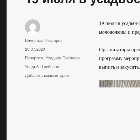
19 июля в усадьбе
молодожены и пред
Автор
Вячеслав Нестеров
Опубликовано
20.07.2020
Организаторы пред
Рубрики
Репортаж
,
Усадьба Гребнево
программу меропри
Метки
Усадьба Гребнево
выпить и закусить.
к
Добавить комментарий
записи
19
июля
в
усадьбе
Гребнево