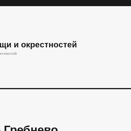
щи и окрестностей
естностей
е Гребнево