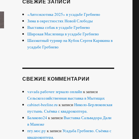
СВЕЖИЕ ЗАПИСИ
«Автоэкзотика 2025» в усадьбе Гребнево
Зима в окрестностях Новой Слободы
Выставка собак в усадьбе Гребнево
Широкая Масленица в усадьбе Гребнево
Шахматный турнир на Кубок Сергея Карякина в
усадьбе Гребнево
СВЕЖИЕ КОММЕНТАРИИ
vavada рабочее зеркало онлайн
к записи
Сельскохозяйственная выставка в Мытищах
cabinet-beeline.ru
к записи
Николо-Берлюковская
пустынь. Съёмка с квадрокоптера.
Балаково24
к записи
Выставка Сальвадора Дали
в Манеже
пгу.мос.ру
к записи
Усадьба Гребнево. Съёмка с
квадрокоптера.