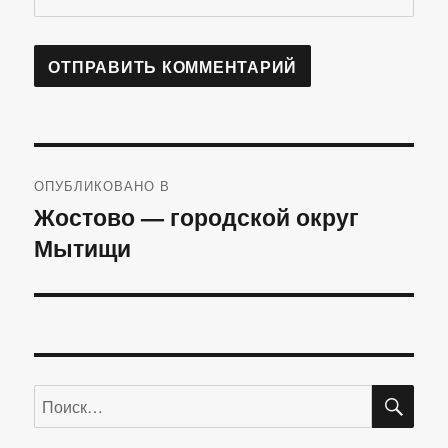
Навигация
ОПУБЛИКОВАНО В
по
Жостово — городской округ
Мытищи
записям
ПО
Искать: